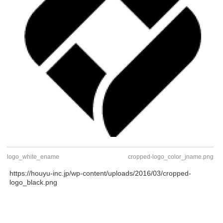
logo_white_ename
cropped-logo_color_jname.png
https://houyu-inc.jp/wp-content/uploads/2016/03/cropped-
logo_black.png