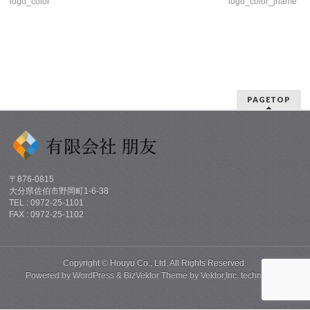
logo_color
logo_color_jname
PAGETOP
〒876-0815
大分県佐伯市野岡町1-6-38
TEL : 0972-25-1101
FAX : 0972-25-1102
Copyright ©
Houyu Co., Ltd.
All Rights Reserved.
Powered by
WordPress
&
BizVektor Theme
by
Vektor,Inc.
technology.