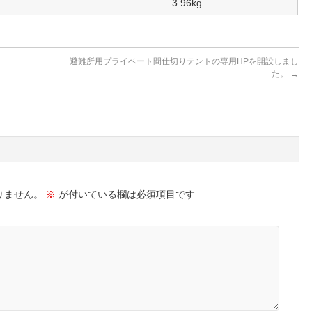
3.96kg
避難所用プライベート間仕切りテントの専用HPを開設しまし
た。
→
りません。
※
が付いている欄は必須項目です