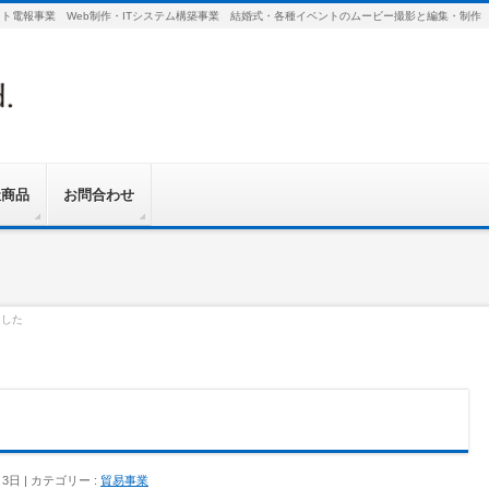
ット電報事業 Web制作・ITシステム構築事業 結婚式・各種イベントのムービー撮影と編集・制作
社商品
お問合わせ
ました
月3日
カテゴリー :
貿易事業